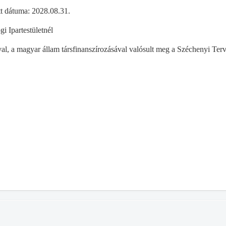
ett dátuma: 2028.08.31.
i Ipartestületnél
al, a magyar állam társfinanszírozásával valósult meg a Széchenyi Ter