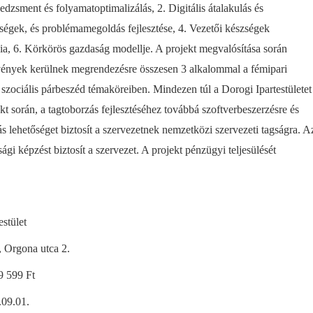
zsment és folyamatoptimalizálás, 2. Digitális átalakulás és
égek, és problémamegoldás fejlesztése, 4. Vezetői készségek
ncia, 6. Körkörös gazdaság modellje. A projekt megvalósítása során
vények kerülnek megrendezésre összesen 3 alkalommal a fémipari
zociális párbeszéd témaköreiben. Mindezen túl a Dorogi Ipartestületet
kt során, a tagtoborzás fejlesztéséhez továbbá szoftverbeszerzésre és
ás lehetőséget biztosít a szervezetnek nemzetközi szervezeti tagságra. A
gi képzést biztosít a szervezet. A projekt pénzügyi teljesülését
stület
, Orgona utca 2.
9 599 Ft
.09.01.