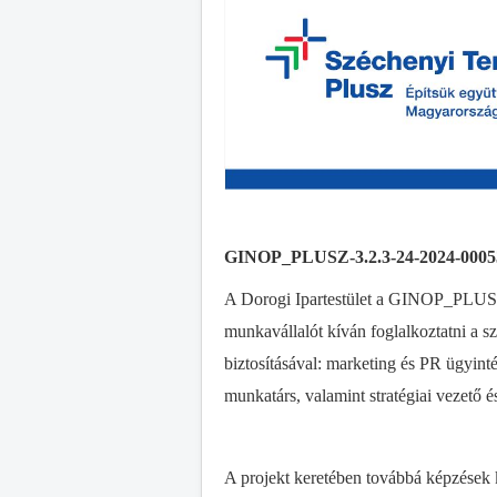
GINOP_PLUSZ-3.2.3-24-2024-0005
A Dorogi Ipartestület a GINOP_PLUSZ
munkavállalót kíván foglalkoztatni a s
biztosításával: marketing és PR ügyint
munkatárs, valamint stratégiai vezető és
A projekt keretében továbbá képzések k