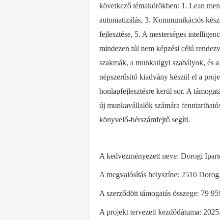
következő témakörökben: 1. Lean mened
automatizálás, 3. Kommunikációs készs
fejlesztése, 5. A mesterséges intellige
mindezen túl nem képzési célú rendez
szakmák, a munkaügyi szabályok, és a s
népszerűsítő kiadvány készül el a proje
honlapfejlesztésre kerül sor. A támogat
új munkavállalók számára fenntarthatósá
könyvelő-bérszámfejtő segíti.
A kedvezményezett neve: Dorogi Iparte
A megvalósítás helyszíne: 2510 Dorog
A szerződött támogatás összege: 79 95
A projekt tervezett kezdődátuma: 2025